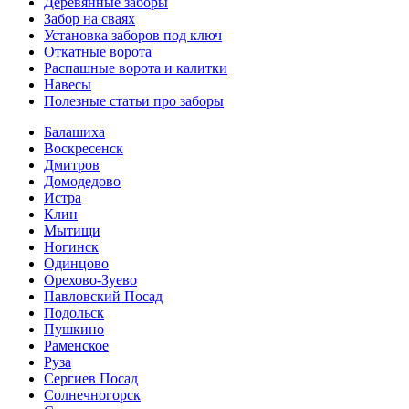
Деревянные заборы
Забор на сваях
Установка заборов под ключ
Откатные ворота
Распашные ворота и калитки
Навесы
Полезные статьи про заборы
Балашиха
Воскресенск
Дмитров
Домодедово
Истра
Клин
Мытищи
Ногинск
Одинцово
Орехово-Зуево
Павловский Посад
Подольск
Пушкино
Раменское
Руза
Сергиев Посад
Солнечногорск