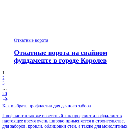
Откатные ворота
Откатные ворота на свайном
фундаменте в городе Королев
1
2
3
…
20
Как выбрать профнастил для дачного забора
Профнастил так же известный как профлист и гофра-лист в
настоящее время очень широко применяется в строительстве,
для заборов, кровли, облицовки стен, а также для монолитных