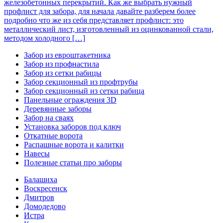
железобетонных перекрытий. Как же выбрать нужный
профлист для забора, для начала давайте разберем более
подробно что же из себя представляет профлист: это
металлический лист, изготовленный из оцинкованной стали,
методом холодного […]
Забор из евроштакетника
Забор из профнастила
Забор из сетки рабицы
Забор секционный из профтрубы
Забор секционный из сетки рабица
Панельные ограждения 3D
Деревянные заборы
Забор на сваях
Установка заборов под ключ
Откатные ворота
Распашные ворота и калитки
Навесы
Полезные статьи про заборы
Балашиха
Воскресенск
Дмитров
Домодедово
Истра