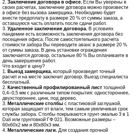
2.
Заключение договора в офисе.
Если Вы уверены в
своих расчетах, заключение договора можно произвести
в офисе без вызова замерщика. Необходимо будет
внести предоплату в размере 20 % от суммы заказа, а
оставшуюся часть оплатить после сдачи работ.
3.
Удаленное заключение договора.
В условиях
пандемии есть возможность заключения договора без
посещения офиса. После самостоятельного расчета
стоимости забора Вы переводите аванс в размере 20 %
от суммы заказа. В день установки ограждения
заключается договор, остальные 80 % Вы оплачиваете в
день завершения работ.
Что входит в цену?
1.
Выезд замерщика,
который произведет точный
расчет и на месте заключит договор. Выезд специалиста
бесплатный.
2.
Качественный профилированный лист
толщиной
0,4–0,5 мм с различным типом покрытия: одностороннее,
двухстороннее, цинк, под дерево.
3.
Металлические столбы
с пластиковой заглушкой,
которая защищает от влаги, тем самым увеличивая срок
службы забора. Столбы покрываются грунт-эмалью 3 в 1
Dali или грунтовкой ГФ 021. Возможные размеры –
60x60х2 мм и 80x80х3 мм.
4.
Металлические лаги.
Для создания прочной