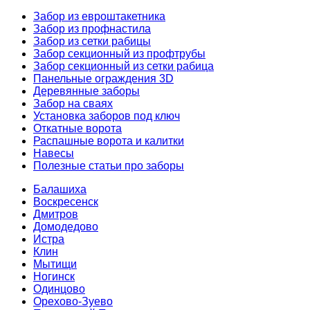
Забор из евроштакетника
Забор из профнастила
Забор из сетки рабицы
Забор секционный из профтрубы
Забор секционный из сетки рабица
Панельные ограждения 3D
Деревянные заборы
Забор на сваях
Установка заборов под ключ
Откатные ворота
Распашные ворота и калитки
Навесы
Полезные статьи про заборы
Балашиха
Воскресенск
Дмитров
Домодедово
Истра
Клин
Мытищи
Ногинск
Одинцово
Орехово-Зуево