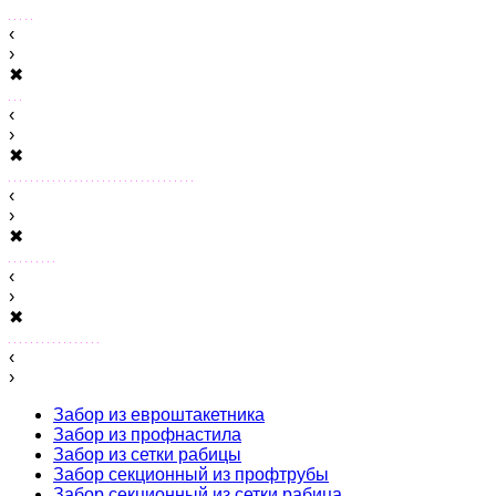
‹
›
✖
‹
›
✖
‹
›
✖
‹
›
✖
‹
›
Забор из евроштакетника
Забор из профнастила
Забор из сетки рабицы
Забор секционный из профтрубы
Забор секционный из сетки рабица