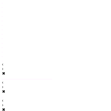
‹
›
✖
‹
›
✖
‹
›
✖