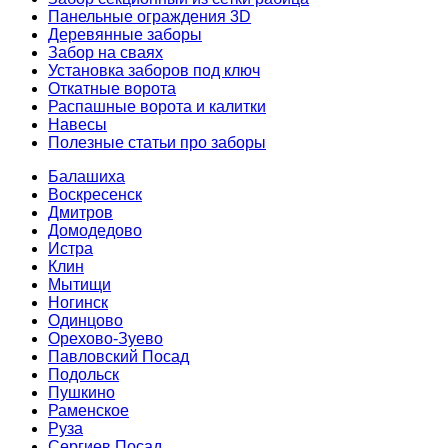
Панельные ограждения 3D
Деревянные заборы
Забор на сваях
Установка заборов под ключ
Откатные ворота
Распашные ворота и калитки
Навесы
Полезные статьи про заборы
Балашиха
Воскресенск
Дмитров
Домодедово
Истра
Клин
Мытищи
Ногинск
Одинцово
Орехово-Зуево
Павловский Посад
Подольск
Пушкино
Раменское
Руза
Сергиев Посад