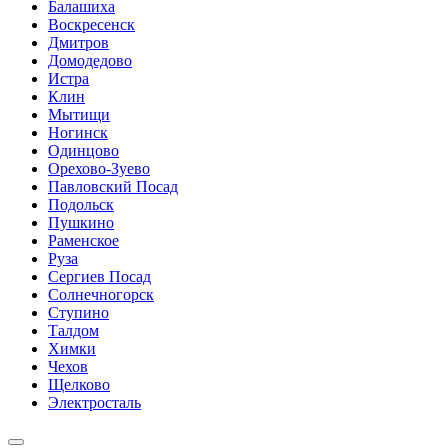
Балашиха
Воскресенск
Дмитров
Домодедово
Истра
Клин
Мытищи
Ногинск
Одинцово
Орехово-Зуево
Павловский Посад
Подольск
Пушкино
Раменское
Руза
Сергиев Посад
Солнечногорск
Ступино
Талдом
Химки
Чехов
Щелково
Электросталь