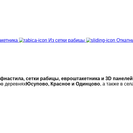
акетника
Из сетки рабицы
Откатн
фнастила, сетки рабицы, евроштакетника и 3D панелей
о
в деревнях
Юсупово, Красное и Одинцово
, а также в сел