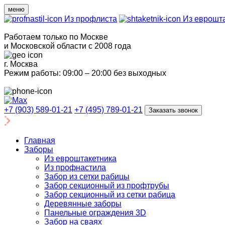
меню
Из профлиста
Из еврошта
Работаем только по Москве
и Московской области с 2008 года
г. Москва
Режим работы: 09:00 – 20:00 без выходных
+7 (903) 589-01-21
+7 (495) 789-01-21
Заказать звонок
Главная
Заборы
Из евроштакетника
Из профнастила
Забор из сетки рабицы
Забор секционный из профтрубы
Забор секционный из сетки рабица
Деревянные заборы
Панельные ограждения 3D
Забор на сваях