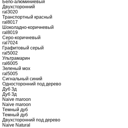
Бело-алюминиевый
Двухсторонний
ral3020
Транспортный красный
ral8017
Шоколадно-коричневый
ral8019
Серо-коричневый
ral7024
Графитовый серый
ral5002
Ультрамарин
ral6005
Зеленый мох
ral5005
Сигнальный синий
Односторонний под дерево
Дуб 3д
Дуб 3д
Naive maroon
Naive maroon
Темный дуб
Темный дуб
Двухсторонний под дерево
Naive Natural