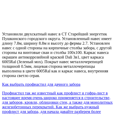
Установили двухскатный навес в СТ Старейший энергетик
Пушкинского городского округа. Установленный навес имеет
длину 7.8м, ширину 8.8м и высоту до фермы 2.7. Установлен
навес с одной стороны на кирпичные столбы забора, с другой
стороны на винтовые сваи и столбы 100х100. Каркас навеса
окрашен антикоррозийной краской Dali 3в1, цвет каркаса
6005Ral (Зеленый мох). Покрыт навес металлочерепицей
толщиной 0.5мм, лицевая сторона металлочерепицы
выполнена в цвете 6005Ral как и каркас навеса, внутренняя
сторона светло серая.
Как выбрать профнастил для дачного забора
Профнастил так же известный как профлист и гофра-лист в
настоящее время очень широко применяется в строительстве,
для заборов, кровли, облицовки стен, а также для монолитных
железобетонных перекрытий. Как же выбрать нужный
профлист для забора, для начала давайте разберем более