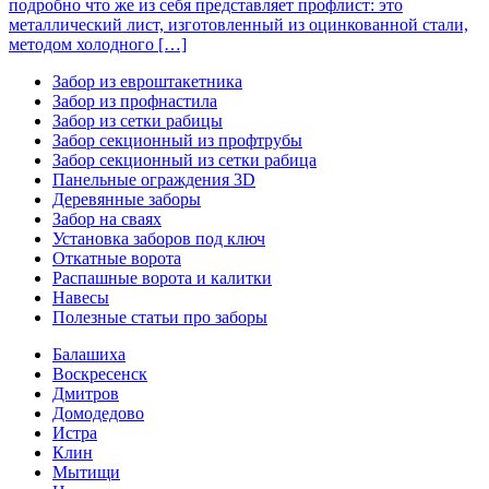
подробно что же из себя представляет профлист: это
металлический лист, изготовленный из оцинкованной стали,
методом холодного […]
Забор из евроштакетника
Забор из профнастила
Забор из сетки рабицы
Забор секционный из профтрубы
Забор секционный из сетки рабица
Панельные ограждения 3D
Деревянные заборы
Забор на сваях
Установка заборов под ключ
Откатные ворота
Распашные ворота и калитки
Навесы
Полезные статьи про заборы
Балашиха
Воскресенск
Дмитров
Домодедово
Истра
Клин
Мытищи