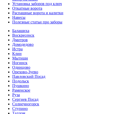
Установка заборов под ключ
Откатные ворота
Распашные ворота и калитки
Навесы
Полезные статьи про заборы
Балашиха
Воскресенск
Дмитров
Домодедово
Истра
Клин
Мытищи
Ногинск
Одинцово
Орехово-Зуево
Павловский Посад
Подольск
Пушкино
Раменское
Руза
Сергиев Посад
Солнечногорск
Ступино
Талдом