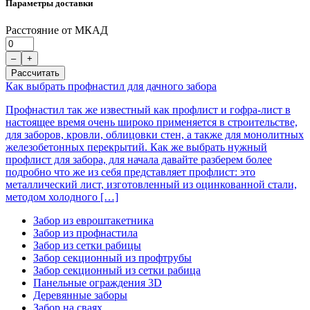
Параметры доставки
Расстояние от МКАД
–
+
Рассчитать
Как выбрать профнастил для дачного забора
Профнастил так же известный как профлист и гофра-лист в
настоящее время очень широко применяется в строительстве,
для заборов, кровли, облицовки стен, а также для монолитных
железобетонных перекрытий. Как же выбрать нужный
профлист для забора, для начала давайте разберем более
подробно что же из себя представляет профлист: это
металлический лист, изготовленный из оцинкованной стали,
методом холодного […]
Забор из евроштакетника
Забор из профнастила
Забор из сетки рабицы
Забор секционный из профтрубы
Забор секционный из сетки рабица
Панельные ограждения 3D
Деревянные заборы
Забор на сваях