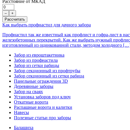
Расстояние от МКАД
–
+
Рассчитать
Как выбрать профнастил для дачного забора
Профнастил так же известный как профлист и гофра-лист в нас
железобетонных перекрытий. Как же выбрать нужный профлист д
изготовленный из оцинкованной стали, методом холодного […
Забор из евроштакетника
Забор из профнастила
Забор из сетки рабицы
Забор секционный из профтрубы
Забор секционный из сетки рабица
Панельные ограждения 3D
Деревянные заборы
Забор на сваях
Установка заборов под ключ
Откатные ворота
Распашные ворота и калитки
Навесы
Полезные статьи про заборы
Балашиха