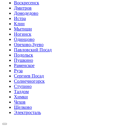
Воскресенск
Дмитров
Домодедово
Истра
Клин
Мытищи
Ногинск
Одинцово
Орехово-Зуево
Павловский Посад
Подольск
Пушкино
Раменское
Руза
Сергиев Посад
Солнечногорск
Ступино
Талдом
Химки
Чехов
Щелково
Электросталь