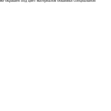
кже окрашен под цвет материалов обшивки специальной