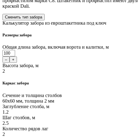
профнастилом марки С8. Штакетник и профнастил имеют двухс
краской Dali.
Сменить тип забора
Калькулятор забора из евроштакетника под ключ
Размеры забора
Общая длина забора, включая ворота и калитки, м
–
+
Высота забора, м
2
Каркас забора
Сечение и толщина столбов
60x60 мм, толщина 2 мм
Заглубление столба, м
1.2
Шаг столбов, м
2.5
Количество рядов лаг
2