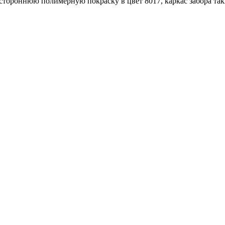
тороннюю полимерную покраску в цвет 8017, каркас забора та