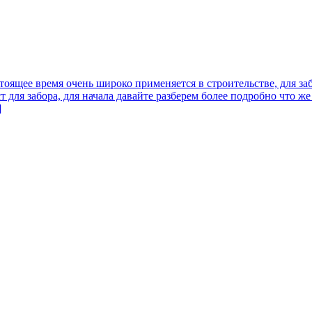
тоящее время очень широко применяется в строительстве, для за
ля забора, для начала давайте разберем более подробно что же 
]