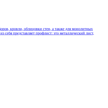
боров, кровли, облицовки стен, а также для монолитных
из себя представляет профлист: это металлический лист,