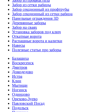
Забор из профнастила
Забор из сетки рабицы
Забор секционный из профтрубы
Забор секционный из сетки рабица
Панельные ограждения 3D
Деревянные заборы
Забор на сваях
Установка заборов под ключ
Откатные ворота
Распашные ворота и калитки
Навесы
Полезные статьи про заборы
Балашиха
Воскресенск
Дмитров
Домодедово
Истра
Клин
Мытищи
Ногинск
Одинцово
Орехово-Зуево
Павловский Посад
Подольск