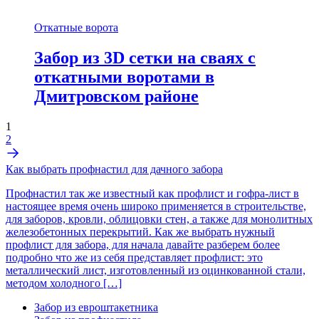
Откатные ворота
Забор из 3D сетки на сваях с
откатными воротами в
Дмитровском районе
1
2
Как выбрать профнастил для дачного забора
Профнастил так же известный как профлист и гофра-лист в
настоящее время очень широко применяется в строительстве,
для заборов, кровли, облицовки стен, а также для монолитных
железобетонных перекрытий. Как же выбрать нужный
профлист для забора, для начала давайте разберем более
подробно что же из себя представляет профлист: это
металлический лист, изготовленный из оцинкованной стали,
методом холодного […]
Забор из евроштакетника