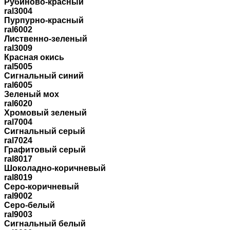
Рубиново-красный
ral3004
Пурпурно-красный
ral6002
Лиственно-зеленый
ral3009
Красная окись
ral5005
Сигнальный синий
ral6005
Зеленый мох
ral6020
Хромовый зеленый
ral7004
Сигнальный серый
ral7024
Графитовый серый
ral8017
Шоколадно-коричневый
ral8019
Серо-коричневый
ral9002
Серо-белый
ral9003
Сигнальный белый