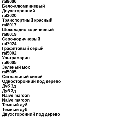
ral9006
Бело-алюминиевый
Двухсторонний
ral3020
Транспортный красный
ral8017
Шоколадно-коричневый
ral8019
Серо-коричневый
ral7024
Графитовый серый
ral5002
Ультрамарин
ral6005
Зеленый мох
ral5005
Сигнальный синий
Односторонний под дерево
Дуб 3д
Дуб 3д
Naive maroon
Naive maroon
Темный дуб
Темный дуб
Двухсторонний под дерево