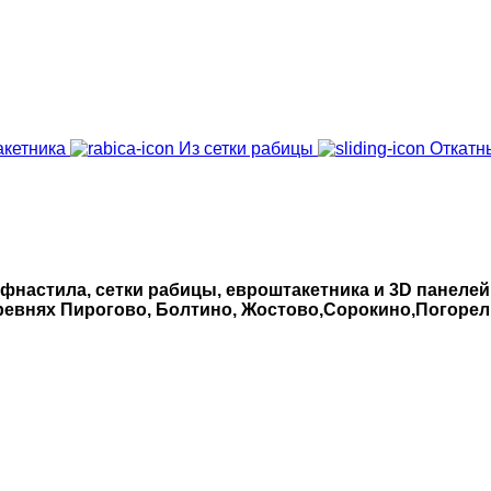
акетника
Из сетки рабицы
Откатн
фнастила, сетки рабицы, евроштакетника и 3D панеле
еревнях Пирогово, Болтино, Жостово,Сорокино,Погорел