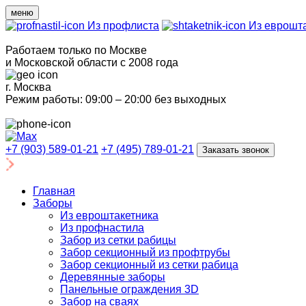
меню
Из профлиста
Из еврошта
Работаем только по Москве
и Московской области с 2008 года
г. Москва
Режим работы: 09:00 – 20:00 без выходных
+7 (903) 589-01-21
+7 (495) 789-01-21
Заказать звонок
Главная
Заборы
Из евроштакетника
Из профнастила
Забор из сетки рабицы
Забор секционный из профтрубы
Забор секционный из сетки рабица
Деревянные заборы
Панельные ограждения 3D
Забор на сваях